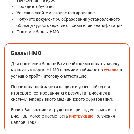
зачисления на курс
Клиническая фармакология
Пройдите обучение
Колопроктология
Успешно сдайте итоговое тестирование
Получите документ об образовании установленного
Косметология
образца - удостоверение о повышении квалификации
Лабораторная генетика
Получите баллы НМО
Лечебная физкультура и спортивная медицина
Лечебное дело
Мануальная терапия
Баллы НМО
Медико-социальная экспертиза
Для получения баллов Вам необходимо подать заявку
Неврология
на цикл на портале НМО в личном кабинете по
ссылке
и
Нейрохирургия
успешно пройти итоговую аттестацию.
Неонатология
После поданной заявки на цикл и успешной сдачи
Нефрология
итогового тестирования, его результат вносится в
систему непрерывного медицинского образования.
Общая врачебная практика (семейная медицина)
Общая гигиена
Если у Вас возникли трудности при подаче заявки на
Онкология
цикл, Вы можете посмотреть
инструкцию
получения
баллов НМО.
Организация здравоохранения и общественное
здоровье