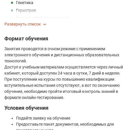
Генетика
Гериатрия
Гигиена детей и подростков
Развернуть список
Гигиена питания
Гигиена труда
Формат обучения
Гигиеническое воспитание
Занятия проводятся в очном режиме с применением
Дезинфектология
электронного обучения и дистанционных образовательных
Дерматовенерология
технологий.
Детская кардиология
Доступ к учебным материалам осуществляется через личный
Детская онкология
кабинет, который доступен 24 часа в сутки, 7 дней в неделю.
При поступлении на курсы по повышению квалификации
Детская урология-андрология
вступительные испытания отсутствуют, а вот по окончанию
Детская хирургия
обучения, необходимо пройти итоговый контроль знаний в
Детская эндокринология
формате онлайн-тестирования.
Диетология
Условия обучения
Инфекционные болезни
Подайте заявку на обучение
Кардиология
Предоставьте пакет документов, необходимых для
Клиническая лабораторная диагностика